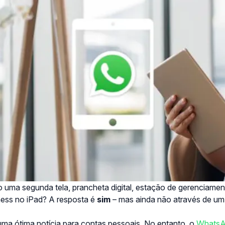
o uma segunda tela, prancheta digital, estação de gerenciame
ness no iPad?
A resposta é
sim
– mas ainda não através de um 
 uma ótima notícia para contas pessoais. No entanto, o
WhatsA