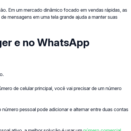
alcão. Em um mercado dinâmico focado em vendas rápidas, as
uxo de mensagens em uma tela grande ajuda a manter suas
ger e no WhatsApp
o.
ero de celular principal, você vai precisar de um número
 número pessoal pode adicionar e alternar entre duas contas
soal ativo, a melhor solução é usar um
número comercial